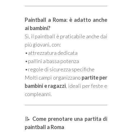
________________________________________
Paintball a Roma: è adatto anche
ai bambini?
Sì, il paintball è praticabile anche dai
più giovani, con:
•attrezzatura dedicata
•pallini a bassa potenza
•regole di sicurezza specifiche
Molti campi organizzano
partite per
bambini e ragazzi
, ideali per feste e
compleanni.
________________________________________
📝
Come prenotare una partita di
paintball a Roma