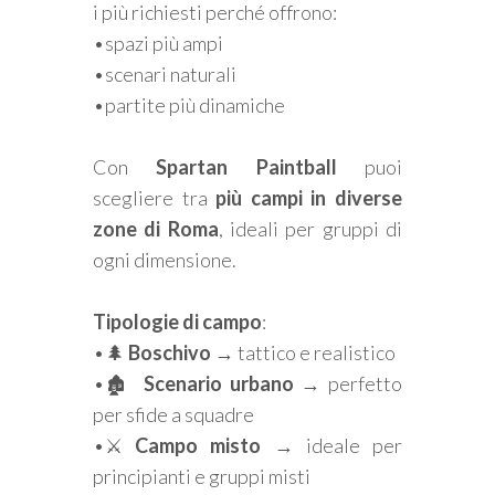
i più richiesti perché offrono:
•spazi più ampi
•scenari naturali
•partite più dinamiche
Con
Spartan Paintball
puoi
scegliere tra
più campi in diverse
zone di Roma
, ideali per gruppi di
ogni dimensione.
Tipologie di campo
:
•🌲
Boschivo
→ tattico e realistico
•🏚️
Scenario urbano
→ perfetto
per sfide a squadre
•⚔️
Campo misto
→ ideale per
principianti e gruppi misti