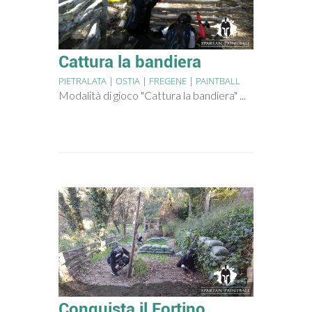
Cattura la bandiera
PIETRALATA
|
OSTIA
|
FREGENE
|
PAINTBALL
Modalità di gioco "Cattura la bandiera" ...
Conquista il Fortino