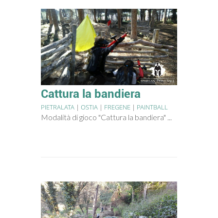
Cattura la bandiera
PIETRALATA
|
OSTIA
|
FREGENE
|
PAINTBALL
Modalità di gioco "Cattura la bandiera" ...