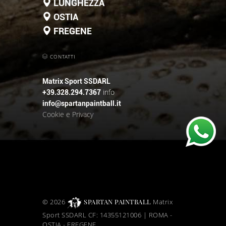
LUNGHEZZA
OSTIA
FREGENE
CONTATTI
Matrix Sport SSDARL
info
+39.328.294.7367
info@spartanpaintball.it
Cookie e Privacy
©
2026
SPARTAN PAINTBALL
Matrix
Sport SSDARL CF:
14355121006 | ROMA -
OSTIA - FREGENE