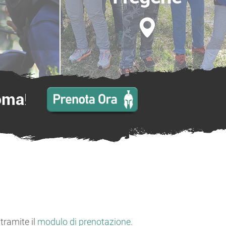
oma
!
 tramite il
modulo di prenotazione
.