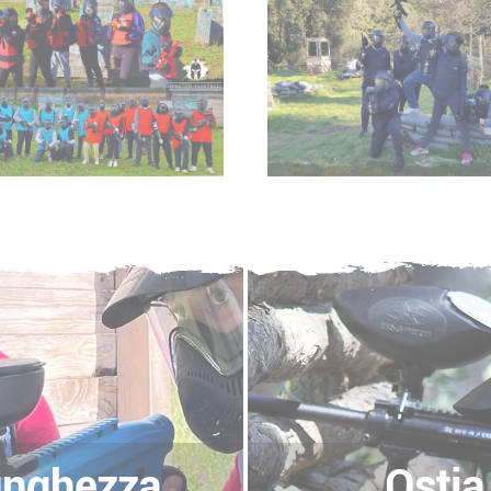
unghezza
Ostia