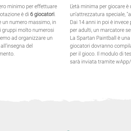
ero minimo per effettuare
L’età minima per giocare è 
notazione è di
6 giocatori
.
un’attrezzatura speciale, "a 
è un numero massimo, in
Dai 14 anni in poi è invece 
i gruppi molto numerosi
per adulti, un marcatore s
emo ad organizzare un
La Spartan Paintball è una S
all’insegna del
giocatori dovranno compil
imento.
per il gioco. Il modulo di 
sarà inviata tramite wApp