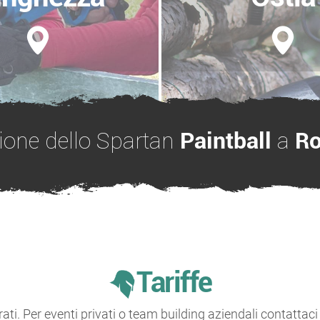
zione dello Spartan
Paintball
a
R
Tariffe
rati. Per eventi privati o team building aziendali contattaci