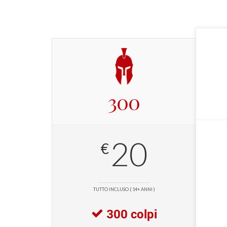
300
20
€
TUTTO INCLUSO ( 14+ ANNI )
300 colpi