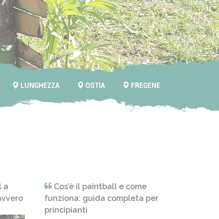
LUNGHEZZA
OSTIA
FREGENE
l a
Cos’è il paintball e come
Come 
avvero
funziona: guida completa per
Celibat
principianti
alterna