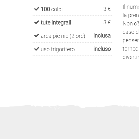
Il num
3 €
100
colpi
la pre
3 €
tute integrali
Non c’
caso d
inclusa
area pic nic (2 ore)
penser
torneo 
incluso
uso frigorifero
divert