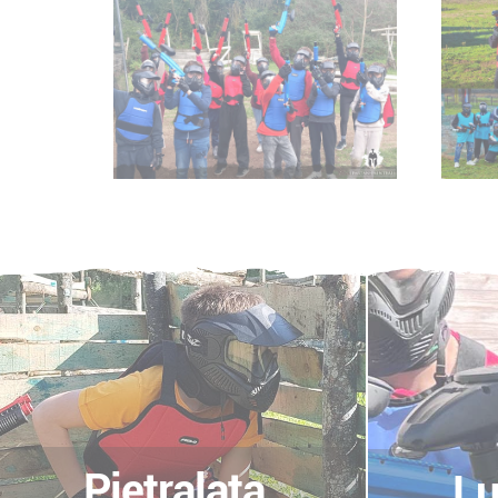
Pietralata
L